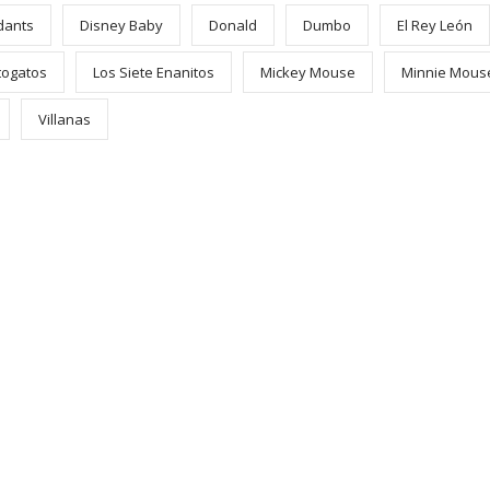
dants
Disney Baby
Donald
Dumbo
El Rey León
togatos
Los Siete Enanitos
Mickey Mouse
Minnie Mous
Villanas